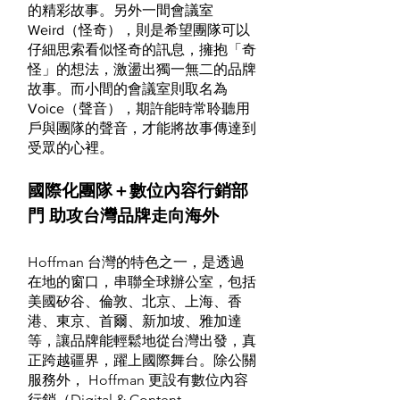
的精彩故事。另外一間會議室
Weird（怪奇），則是希望團隊可以
仔細思索看似怪奇的訊息，擁抱「奇
怪」的想法，激盪出獨一無二的品牌
故事。而小間的會議室則取名為
Voice（聲音），期許能時常聆聽用
戶與團隊的聲音，才能將故事傳達到
受眾的心裡。
國際化團隊＋數位內容行銷部
門 助攻台灣品牌走向海外
Hoffman 台灣的特色之一，是透過
在地的窗口，串聯全球辦公室，包括
美國矽谷、倫敦、北京、上海、香
港、東京、首爾、新加坡、雅加達
等，讓品牌能輕鬆地從台灣出發，真
正跨越疆界，躍上國際舞台。除公關
服務外， Hoffman 更設有數位內容
行銷（Digital & Content