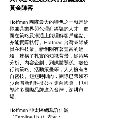
黃金陣容
Hoffman 團隊最大的特色之一就是延
攬兼具業界與代理商經驗的人才，進
而在策略及溝通上能理解客戶痛點、
亦能實際執行。Hoffman 台灣團隊成
員在科技業、新創圈有著豐富的經
驗，建構了扎實的知識背景，從策略
分析、內容企劃，到媒體關係、數位
行銷策略、活動策畫等，人人擁有各
自密技。短短時間內，團隊已帶領不
少台灣新創科技公司走向國際，也引
導許多國際品牌進入台灣，深耕市
場。
Hoffman 亞太區總裁許佳齡
（Caroline Hsu）表示：
我們也看到台灣品牌走向國際市場的
需求與日俱增，決定擴大規模，大幅
擴展辦公空間。同時也持續徵才，希