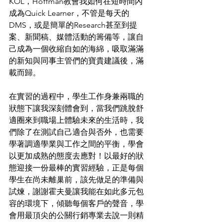
KOL，Hoffman教會我如何在短時間內
成為Quick Learner，不管是每天的
DMS，或是簡單的Research甚至到提
案、新聞稿、媒體活動的籌備等，讓自
己成為一個收縮自如的海綿，吸取滿滿
的新知與同事主管們的寶貴建議後，滿
載而歸。
在實習的過程中，學生工作身兼兩職的
狀態下讓我深刻體會到，當我們跳脫舒
適圈來到職場上體驗未來的生活時，我
們除了在測試自己適合與否外，也需要
學著調適學業與工作之間的平衡，學會
以更加成熟的態度去應對！以最好的狀
態迎接一份最棒的實習經驗，正是每個
學生在尚未離巢前，該先做足的準備與
試煉，謝謝霍夫曼讓我能在如此多元包
容的環境下，傾聽每個客戶的聲音，學
會用最頂尖的公關行銷專業去說一則精