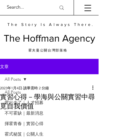
The Story Is Always There.
​The Hoffman Agency
霍夫曼公關台灣部落格
文章
All Posts
2023年1月4日
讀畢需時 2 分鐘
All Posts
實習心得－學海與公關實習中尋
霍出去了｜人才招募
覓自我價值
不可霍缺｜最新消息
揮霍青春｜實習心得
霍式秘笈｜公關人生