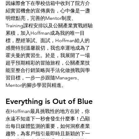
因緣際會下在學校信箱中收到了院方介
紹實習機會的宣傳廣告，心中像是一盞
明燈點亮，完善的Mentor制度、
Training課程安排以及公關產業實戰經驗
累積，加入Hoffman成為我的唯一目
標，歷經筆試、面試，Hoffman給人的
感覺特別溫馨親切，我也幸運地成為了
霍夫曼的實習生。於是，我展開了一場
超乎預期精彩的冒險旅程，公關產業技
能至整合行銷策略與手法化做挑戰與學
習目標，一步一步跟隨Managers、
Mentor的腳步學習與精進。
Everything is Out of Blue
在Hoffman最具挑戰性的地方在於，你
永遠不知道下一秒會發生什麼事！凸顯
出每日媒體監測的重要，如何洞察產業
趨勢，為客戶指引最即時且新穎的下一