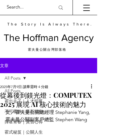
The Story Is Always There.
​The Hoffman Agency
霍夫曼公關台灣部落格
文章
All Posts
2025年7月9日
讀畢需時 4 分鐘
All Posts
從幕後到鎂光燈：COMPUTEX
霍出去了｜人才招募
2025 展現 AI 核心技術的魅力
不可霍缺｜最新消息
文／霍夫曼公關總經理 Stephanie Yang, 
霍夫曼公關副客戶總監 Stephen Wang
揮霍青春｜實習心得
霍式秘笈｜公關人生