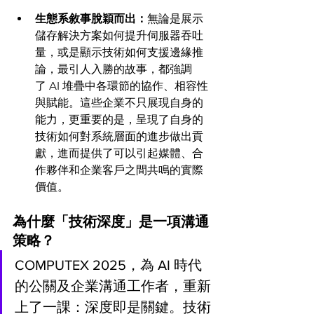
生態系敘事脫穎而出：
無論是展示
儲存解決方案如何提升伺服器吞吐
量，或是顯示技術如何支援邊緣推
論，最引人入勝的故事，都強調
了 AI 堆疊中各環節的協作、相容性
與賦能。這些企業不只展現自身的
能力，更重要的是，呈現了自身的
技術如何對系統層面的進步做出貢
獻，進而提供了可以引起媒體、合
作夥伴和企業客戶之間共鳴的實際
價值。
為什麼「技術深度」是一項溝通
策略？
COMPUTEX 2025，為 AI 時代
的公關及企業溝通工作者，重新
上了一課：深度即是關鍵。技術