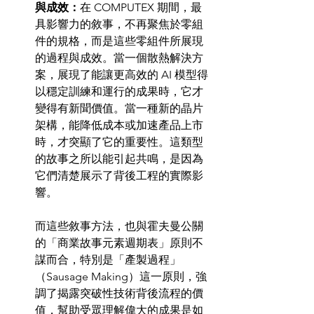
與成效：
在 COMPUTEX 期間，最
具影響力的敘事，不再聚焦於零組
件的規格，而是這些零組件所展現
的過程與成效。當一個散熱解決方
案，展現了能讓更高效的 AI 模型得
以穩定訓練和運行的成果時，它才
變得有新聞價值。當一種新的晶片
架構，能降低成本或加速產品上市
時，才突顯了它的重要性。這類型
的故事之所以能引起共鳴，是因為
它們清楚展示了背後工程的實際影
響。
而這些敘事方法，也與霍夫曼公關
的「商業故事元素週期表」原則不
謀而合，特別是「產製過程」
（Sausage Making）這一原則，強
調了揭露突破性技術背後流程的價
值，幫助受眾理解偉大的成果是如