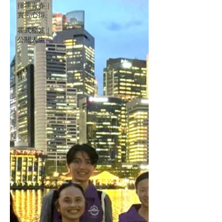
揮霍青春｜
實習心得
霍式秘笈｜
公關人生