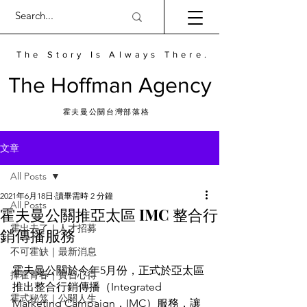
The Story Is Always There.
​The Hoffman Agency
霍夫曼公關台灣部落格
文章
All Posts
2021年6月18日
讀畢需時 2 分鐘
All Posts
霍夫曼公關推亞太區 IMC 整合行
霍出去了｜人才招募
銷傳播服務
不可霍缺｜最新消息
霍夫曼公關於今年5月份，正式於亞太區
揮霍青春｜實習心得
推出整合行銷傳播（Integrated 
霍式秘笈｜公關人生
Marketing Campaign，IMC）服務，讓