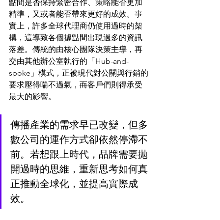
點間是否保持緊密合作、策略能否更加
精準，又或者能否帶來更好的成效。事
實上，許多全球代理商仍使用過時的架
構，這導致各個據點間出現過多的資訊
落差。傳統的由核心團隊決策
主導
，再
交由其他辦公室執行的「Hub-and-
spoke」模式，正被現代對公關與行銷的
要求壓得喘不過氣，
而
客戶們則得承受
最大的影響。
傳播產業的需求早已改變，但多
數公司的運作方式卻依然停滯不
前。若想跟上時代，品牌需要拋
開過時的思維，重新思考如何真
正推動全球化，並提高實際成
效。 