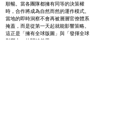
順暢。當各團隊都擁有同等的決策權
時，合作將成為自然而然的運作模式。
當地的即時洞察不會再被層層官僚體系
掩蓋，而是從第一天起就能影響策略。
這正是「擁有全球版圖」與「發揮全球
影響力」的關鍵差異。
我們擁抱、致力實踐這個模式我們的團
隊不只是地圖上的一個個據點，而是一
個充滿活力的網路，彼此共享知識、預
見挑戰，並以合作為本能。如果你已厭
倦傳統全球代理商的模式，也許是時候
換個方式，跳脫舊框架。也許，是時候
加入霍夫曼的「蜂巢」，體驗真正的全
球整合。
霍夫曼公關
Hoffman Agency
HA Insights
Trends
不可霍缺｜最新消息