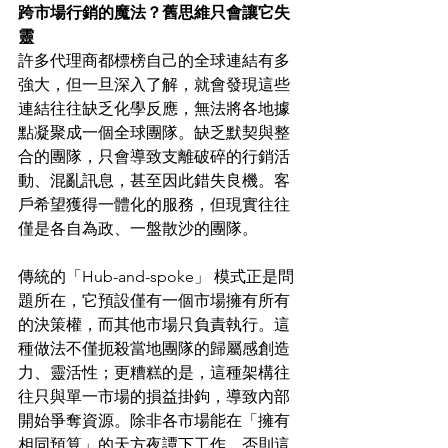
跨市場行銷的魔法？舊思維只會讓它失
靈
許多代理商都標榜自己的全球連結有多
強大，但一旦深入了解，就會發現這些
連結往往缺乏化學反應，無法將各地據
點凝聚成一個全球團隊。缺乏默契與整
合的團隊，只會導致支離破碎的行銷活
動、混亂訊息，甚至因此錯失良機。客
戶希望獲得一體化的服務，但現實往往
僅是各自為政、一盤散沙的團隊。
傳統的「Hub-and-spoke」 模式正是問
題所在，它預設僅有一個市場擁有所有
的決策權，而其他市場只負責執行。這
種做法不僅扼殺當地團隊的歸屬感創造
力、靈活性；更糟糕的是，這種架構往
往只與單一市場的損益掛鉤，導致內部
開始爭奪資源。除非各市場能在「擁有
相同預算」的天方夜譚下工作，否則這