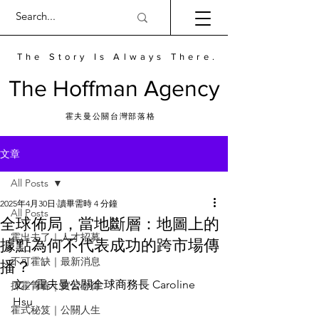
The Story Is Always There.
​The Hoffman Agency
霍夫曼公關台灣部落格
文章
All Posts
2025年4月30日
讀畢需時 4 分鐘
All Posts
全球佈局，當地斷層：地圖上的
霍出去了｜人才招募
據點為何不代表成功的跨市場傳
播？
不可霍缺｜最新消息
文／霍夫曼公關全球商務長 Caroline 
揮霍青春｜實習心得
Hsu
霍式秘笈｜公關人生