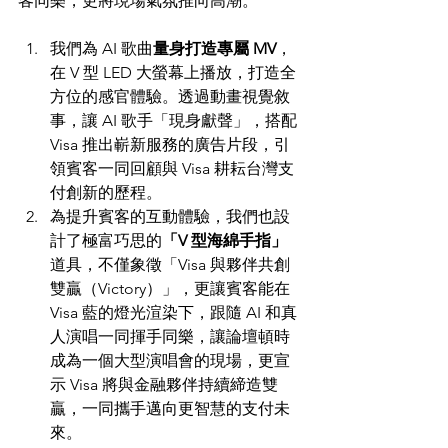
客同樂，更將現場氣氛推向高潮。
我們為 AI 歌曲
量身打造專屬 MV
，
在 V 型 LED 大螢幕上播放，打造全
方位的感官體驗。透過動畫視覺敘
事，讓 AI 歌手「現身獻聲」，搭配 
Visa 推出嶄新服務的廣告片段，引
領賓客一同回顧與 Visa 耕耘台灣支
付創新的歷程。
為提升賓客的互動體驗，我們也設
計了極富巧思的
「V 型海綿手指」
道具，不僅象徵「Visa 與夥伴共創
雙贏（Victory）」，更讓賓客能在 
Visa 藍的燈光渲染下，跟隨 AI 和真
人演唱一同揮手同樂，讓論壇頓時
成為一個大型演唱會的現場，更宣
示 Visa 將與金融夥伴持續締造雙
贏，一同攜手邁向更智慧的支付未
來。