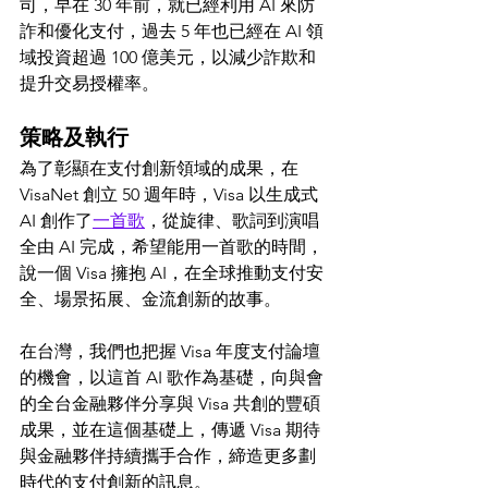
司，早在 30 年前，就已經利用 AI 來防
詐和優化支付，過去 5 年也已經在 AI 領
域投資超過 100 億美元，以減少詐欺和
提升交易授權率。
策略及執行
為了彰顯在支付創新領域的成果，在 
VisaNet 創立 50 週年時，Visa 
以生成式 
AI 創作了
一首歌
，從旋律、歌詞到演唱
全由 AI 完成，希望能用一首歌的時間，
說一個 Visa 擁抱 AI，在全球推動支付安
全、場景拓展、金流創新的故事。
在台灣，我們也把握 Visa 年度支付論壇
的機會，以這首 AI 歌作為基礎，向與會
的全台金融夥伴分享與 Visa 共創的豐碩
成果，並在這個基礎上，傳遞 Visa 期待
與金融夥伴持續攜手合作，締造更多劃
時代的支付創新的訊息。