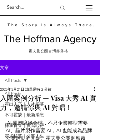
The Story Is Always There.
​The Hoffman Agency
霍夫曼公關台灣部落格
文章
All Posts
2025年5月21日
讀畢需時 2 分鐘
All Posts
入圍案例分析 — Visa 大秀 AI 實
霍出去了｜人才招募
力，邀請你與 AI 對唱！
不可霍缺｜最新消息
 AI 風潮席捲全球，不只企業轉型需要 
揮霍青春｜實習心得
AI、晶片製作需要 AI，AI 也能成為品牌
霍式秘笈｜公關人生
公關活動的亮點。霍夫曼公關洞察趨