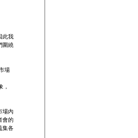
因此我
們圍繞
灣市場
形象，
市場內
者會的
蒐集各