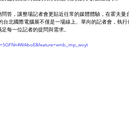
動問答，讓整場記者會更貼近往常的媒體體驗，在霍夫曼
年度的台北國際電腦展不僅是一場線上、單向的記者會，執行
滿足每一位記者的提問與需求。
h?v=SGFNn4WAboE&feature=emb_imp_woyt