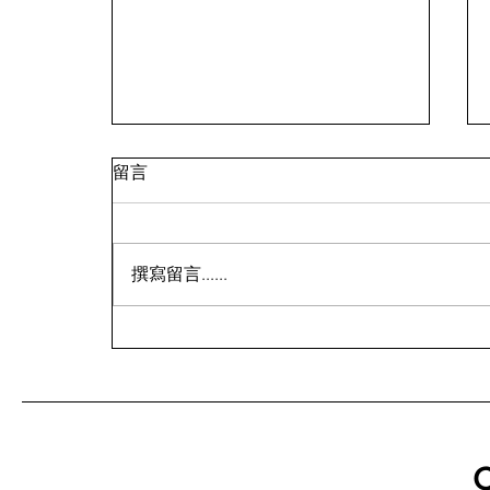
留言
撰寫留言......
活動案例：「出去一下，直飛
紐西蘭」紐西蘭航空用快閃店
打開年輕人的旅行想像
C