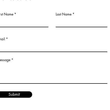
irst Name
Last Name
mail
essage
Submit