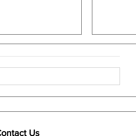
入圍案例分析－Kia ora！紐西
COMPUTEX 
蘭航空媒體團飛越距離，把夢
實戰：霍夫曼團隊
想變成出發的理由
北電腦展的四
ontact Us