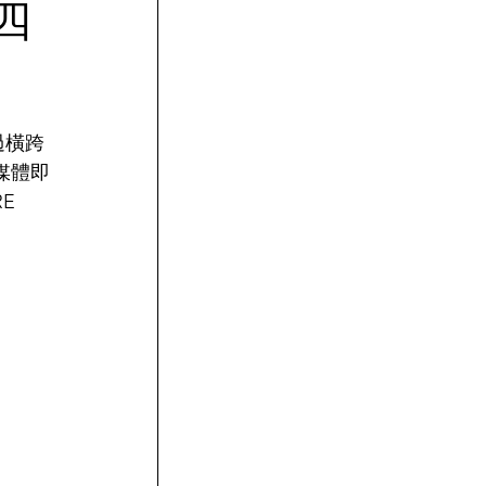
球四
過橫跨
媒體即
E 