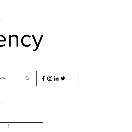
.
ency
生